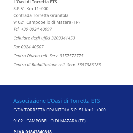
L’Oasi di Torretta ETS
S.P.51 Km 11+000
Contrada Torretta Granitola
91021 Campobello di Mazara (TP)
Tel. +39 0924 40097
Cellulare degli uffici 3203341453
Fax 0924 40507
Centro Diurno cell. Serv. 3357572775
Centro di Riabilitazione cell. Serv. 3357886183
Associazione L’Oasi di Torretta ETS
C/DA TORRETTA GRANITOLA S.P. 51 Km11+000
91021 CAMPOBELLO DI MAZARA (TP)
P.IVA 01843840818