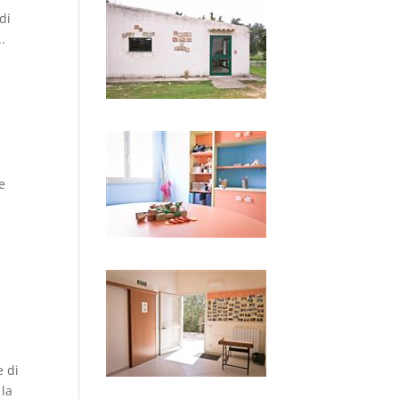
di
..
e
e di
 la