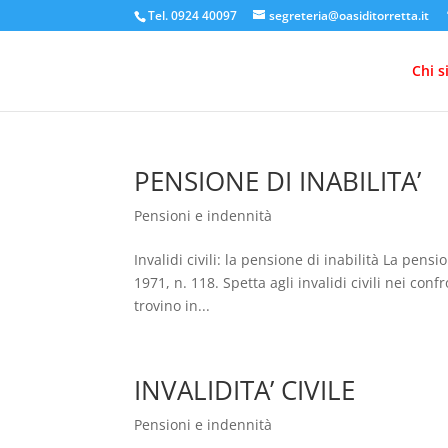
Tel. 0924 40097
segreteria@oasiditorretta.it
Chi 
PENSIONE DI INABILITA’
Pensioni e indennità
Invalidi civili: la pensione di inabilità La pensi
1971, n. 118. Spetta agli invalidi civili nei conf
trovino in...
INVALIDITA’ CIVILE
Pensioni e indennità