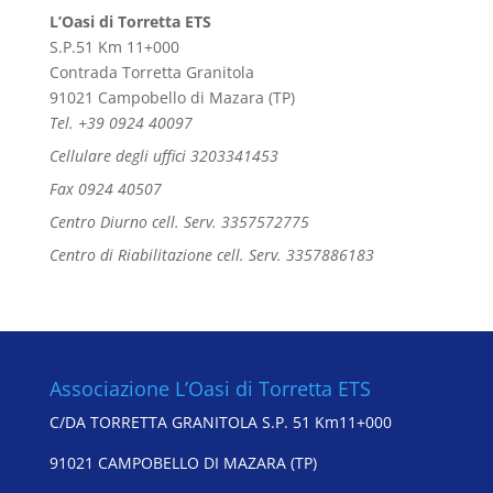
L’Oasi di Torretta ETS
S.P.51 Km 11+000
Contrada Torretta Granitola
91021 Campobello di Mazara (TP)
Tel. +39 0924 40097
Cellulare degli uffici 3203341453
Fax 0924 40507
Centro Diurno cell. Serv. 3357572775
Centro di Riabilitazione cell. Serv. 3357886183
Associazione L’Oasi di Torretta ETS
C/DA TORRETTA GRANITOLA S.P. 51 Km11+000
91021 CAMPOBELLO DI MAZARA (TP)