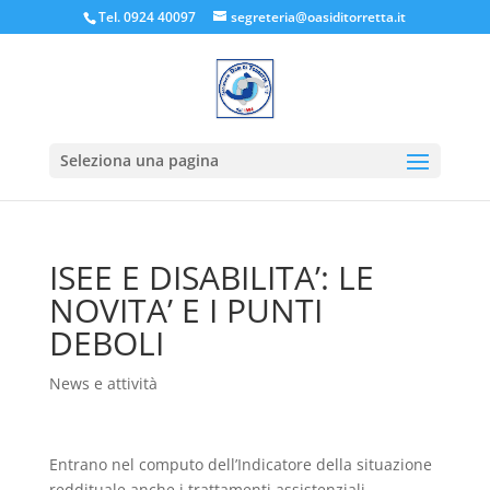
Tel. 0924 40097
segreteria@oasiditorretta.it
Seleziona una pagina
ISEE E DISABILITA’: LE
NOVITA’ E I PUNTI
DEBOLI
News e attività
Entrano nel computo dell’Indicatore della situazione
reddituale anche i trattamenti assistenziali,