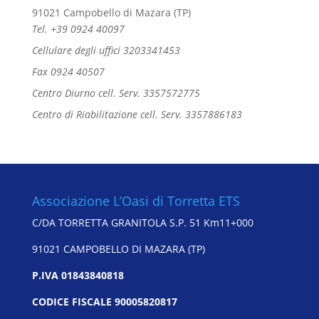
91021 Campobello di Mazara (TP)
Tel. +39 0924 40097
Cellulare degli uffici 3203341453
Fax 0924 40507
Centro Diurno cell. Serv. 3357572775
Centro di Riabilitazione cell. Serv. 3357886183
Associazione L’Oasi di Torretta ETS
C/DA TORRETTA GRANITOLA S.P. 51 Km11+000
91021 CAMPOBELLO DI MAZARA (TP)
P.IVA 01843840818
CODICE FISCALE 90005820817