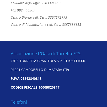
Cellulare degli uffici 3203341453
Fax 0924 40507
Centro Diurno cell. Serv. 3357572775
Centro di Riabilitazione cell. Serv. 3357886183
Associazione L’Oasi di Torretta ETS
C/DA TORRETTA GRANITOLA S.P. 51 Km11+000
91021 CAMPOBELLO DI MAZARA (TP)
P.IVA 01843840818
CODICE FISCALE 90005820817
Telefoni